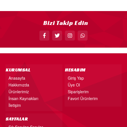
18” FOLYO BALON
34” FOLYO BALON
Bizi Takip Edin
40” FOLYO BALON
MUM
RAKAM MUM
PLEKSİ ÜRÜNLER
KURUMSAL
HESABIM
Anasayfa
Giriş Yap
Hakkımızda
Üye Ol
Ürünlerimiz
Siparişlerim
İnsan Kaynakları
Favori Ürünlerim
İletişim
SAYFALAR