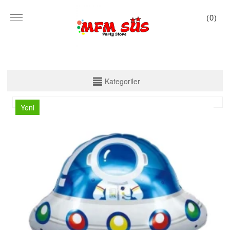
(
0
)
KATEGORİLER
Kategoriler
PARTİ SET KUTU
Yeni
TABAK VE BARDAK
PEÇETE
MASA ÖRTÜSÜ
ZARF BANNER
ZARF VARAKLI BANNER
KALİGRAFİ BANNER
MISIR KUTU